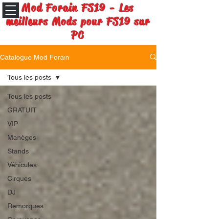
Mod Forain FS19 - Les
meilleurs Mods pour FS19 sur
PC
Catalogue Mod Forain
Tous les posts
Tous les posts
GRATUIT
VIP
Manèges
Stands
Véhicules
Cirques
DJ
Remorques