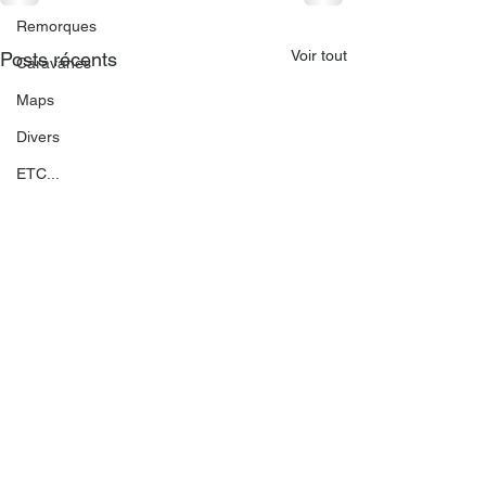
Remorques
Voir tout
Posts récents
Caravanes
Maps
Divers
ETC...