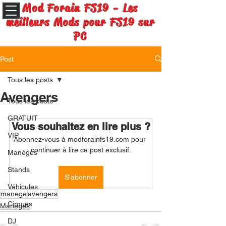
Mod Forain FS19 - Les
meilleurs Mods pour FS19 sur
PC
Post
Tous les posts
Avengers
Tous les posts
GRATUIT
Vous souhaitez en lire plus ?
VIP
Abonnez-vous à modforainfs19.com pour 
continuer à lire ce post exclusif.
Manèges
Stands
S'abonner
Véhicules
manege
avengers
Cirques
Manèges
DJ