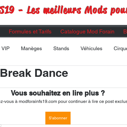
S19 - Les meilleurs Mods pou
Formules et Tarifs
Catalogue Mod Forain
B
VIP
Manèges
Stands
Véhicules
Cirqu
 Break Dance
Maps
Divers
ETC...
Vous souhaitez en lire plus ?
-vous à modforainfs19.com pour continuer à lire ce post exclus
S'abonner