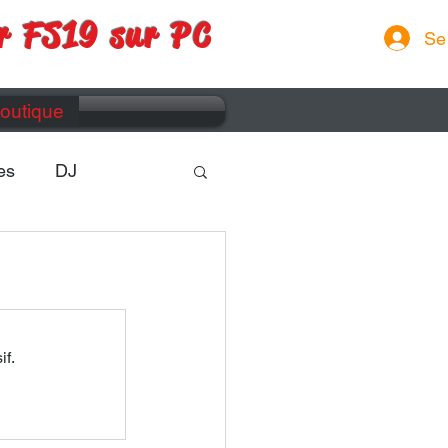
r FS19 sur PC
Se
outique
es
DJ
if.