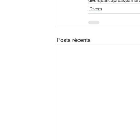
divers
dance
break
barrier
Divers
Posts récents