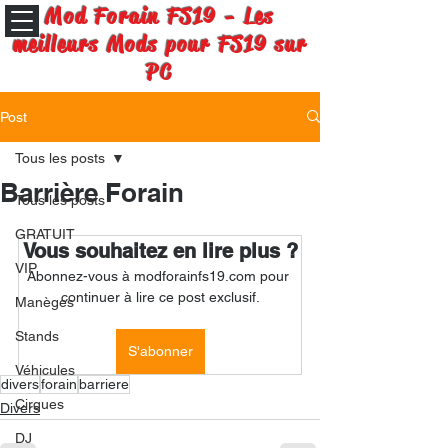
Mod Forain FS19 - Les
meilleurs Mods pour FS19 sur
PC
Post
Tous les posts
Barrière Forain
Tous les posts
GRATUIT
Vous souhaitez en lire plus ?
VIP
Abonnez-vous à modforainfs19.com pour 
continuer à lire ce post exclusif.
Manèges
Stands
S'abonner
Véhicules
divers
forain
barriere
Cirques
Divers
DJ