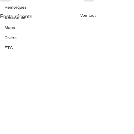
Remorques
Voir tout
Posts récents
Caravanes
Maps
Divers
ETC...