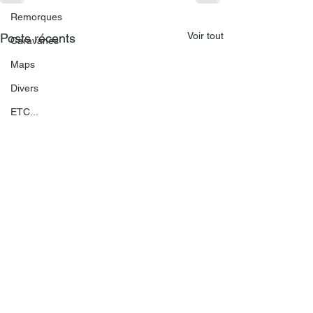
Remorques
Voir tout
Posts récents
Caravanes
Maps
Divers
ETC...