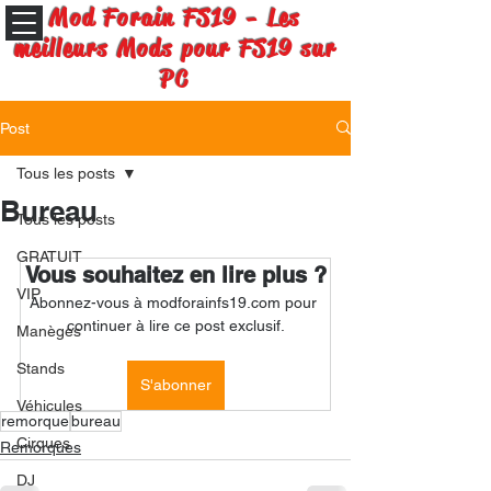
Mod Forain FS19 - Les
meilleurs Mods pour FS19 sur
PC
Post
Tous les posts
Bureau
Tous les posts
GRATUIT
Vous souhaitez en lire plus ?
VIP
Abonnez-vous à modforainfs19.com pour 
continuer à lire ce post exclusif.
Manèges
Stands
S'abonner
Véhicules
remorque
bureau
Cirques
Remorques
DJ