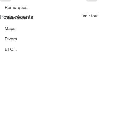
Remorques
Voir tout
Posts récents
Caravanes
Maps
Divers
ETC...