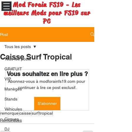
Mod Forain FS19 - Les
meilleurs Mods pour FS19 sur
PC
Post
Tous les posts
Caisse Surf Tropical
Tous les posts
GRATUIT
Vous souhaitez en lire plus ?
VIP
Abonnez-vous à modforainfs19.com pour 
continuer à lire ce post exclusif.
Manèges
Stands
S'abonner
Véhicules
remorque
caisse
surf
tropical
Cirques
Remorques
DJ