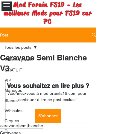
Mod Forain FS19 - Les
meilleurs Mods pour FS19 sur
PC
Post
Tous les posts
Caravane Semi Blanche
Tous les posts
V3
GRATUIT
VIP
Vous souhaitez en lire plus ?
Manèges
Abonnez-vous à modforainfs19.com pour 
continuer à lire ce post exclusif.
Stands
Véhicules
S'abonner
Cirques
caravane
semi
blanche
DJ
Caravanes