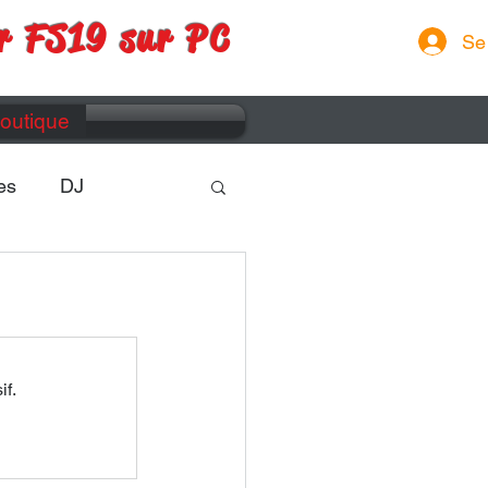
r FS19 sur PC
Se
outique
es
DJ
if.