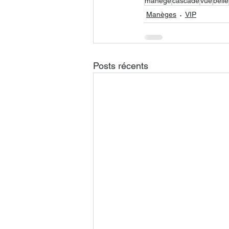
manege
cascade
vue
belle
Manèges
VIP
Posts récents