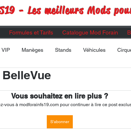
S19 - Les meilleurs Mods pou
Formules et Tarifs
Catalogue Mod Forain
B
VIP
Manèges
Stands
Véhicules
Cirqu
 BelleVue
Maps
Divers
ETC...
Vous souhaitez en lire plus ?
-vous à modforainfs19.com pour continuer à lire ce post exclus
S'abonner