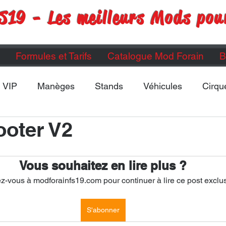
S19 - Les meilleurs Mods pou
Formules et Tarifs
Catalogue Mod Forain
B
VIP
Manèges
Stands
Véhicules
Cirqu
oter V2
Maps
Divers
ETC...
Vous souhaitez en lire plus ?
-vous à modforainfs19.com pour continuer à lire ce post exclus
S'abonner