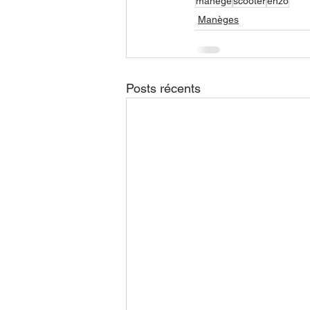
manege
scooter
enzo
Manèges
Posts récents