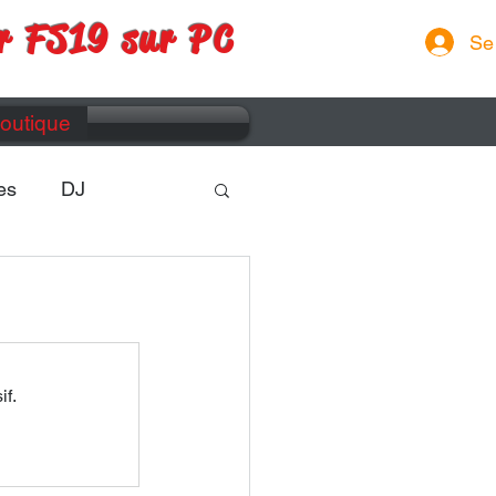
r FS19 sur PC
Se
outique
es
DJ
if.