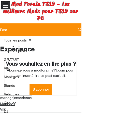
Mod Forain FS19 - Les
meilleurs Mods pour FS19 sur
PC
Post
Tous les posts
Expèrience
Tous les posts
GRATUIT
Vous souhaitez en lire plus ?
VIP
Abonnez-vous à modforainfs19.com pour 
continuer à lire ce post exclusif.
Manèges
Stands
S'abonner
Véhicules
manege
experience
Cirques
Manèges
VIP
DJ