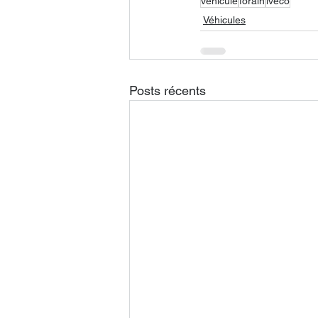
vehicule
forain
iveco
Véhicules
Posts récents