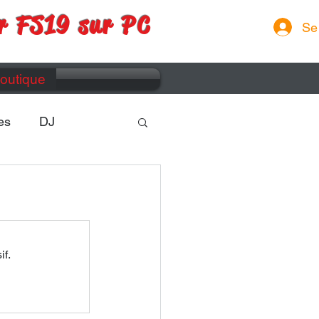
r FS19 sur PC
Se
outique
es
DJ
if.