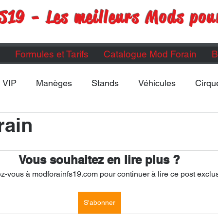
S19 - Les meilleurs Mods pou
Formules et Tarifs
Catalogue Mod Forain
B
VIP
Manèges
Stands
Véhicules
Cirqu
rain
Maps
Divers
ETC...
Vous souhaitez en lire plus ?
-vous à modforainfs19.com pour continuer à lire ce post exclus
S'abonner