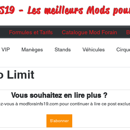
S19 - Les meilleurs Mods pou
Formules et Tarifs
Catalogue Mod Forain
B
VIP
Manèges
Stands
Véhicules
Cirqu
 Limit
Maps
Divers
ETC...
Vous souhaitez en lire plus ?
-vous à modforainfs19.com pour continuer à lire ce post exclus
S'abonner