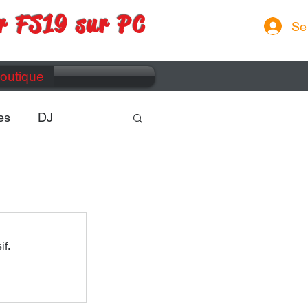
r FS19 sur PC
Se
outique
es
DJ
if.