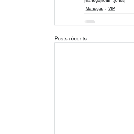
manege
no
limit
jones
Manèges
VIP
Posts récents