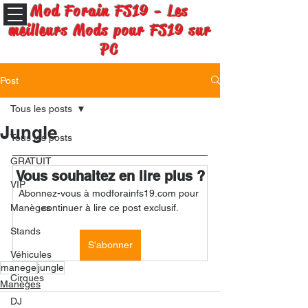
Mod Forain FS19 - Les
meilleurs Mods pour FS19 sur
PC
Post
Tous les posts
Jungle
Tous les posts
GRATUIT
Vous souhaitez en lire plus ?
VIP
Abonnez-vous à modforainfs19.com pour 
Manèges
continuer à lire ce post exclusif.
Stands
S'abonner
Véhicules
manege
jungle
Cirques
Manèges
DJ