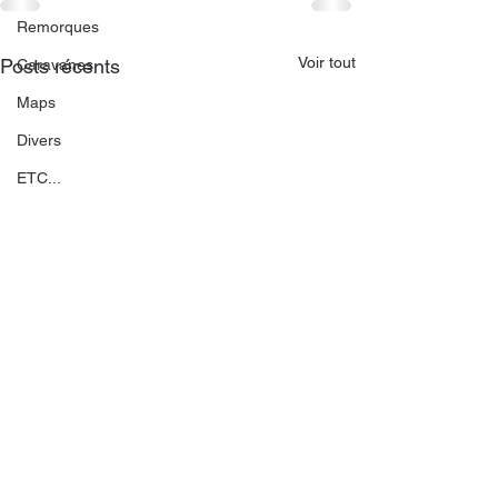
Remorques
Voir tout
Posts récents
Caravanes
Maps
Divers
ETC...