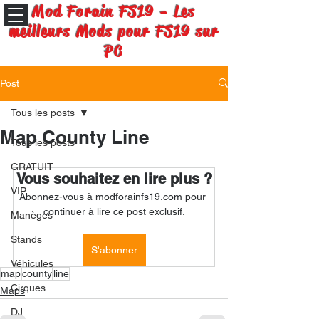
Mod Forain FS19 - Les
meilleurs Mods pour FS19 sur
PC
Post
Tous les posts
Map County Line
Tous les posts
GRATUIT
Vous souhaitez en lire plus ?
VIP
Abonnez-vous à modforainfs19.com pour 
continuer à lire ce post exclusif.
Manèges
Stands
S'abonner
Véhicules
map
county
line
Cirques
Maps
DJ