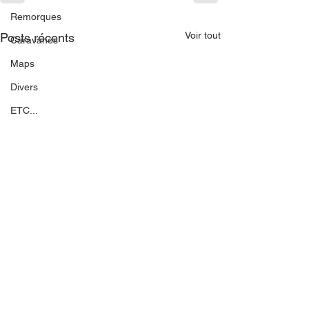
Remorques
Voir tout
Posts récents
Caravanes
Maps
Divers
ETC...