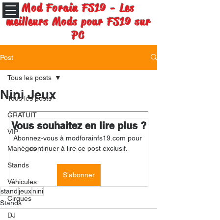
Mod Forain FS19 - Les
meilleurs Mods pour FS19 sur
PC
Post
Tous les posts
Nini Jeux
Tous les posts
GRATUIT
Vous souhaitez en lire plus ?
VIP
Abonnez-vous à modforainfs19.com pour 
Manèges
continuer à lire ce post exclusif.
Stands
S'abonner
Véhicules
stand
jeux
nini
Cirques
Stands
DJ