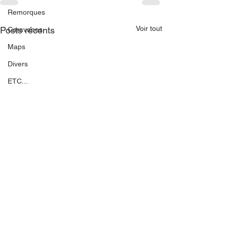
Remorques
Voir tout
Posts récents
Caravanes
Maps
Divers
ETC...