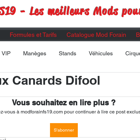
S19 - Les meilleurs Mods pou
Formules et Tarifs
Catalogue Mod Forain
B
VIP
Manèges
Stands
Véhicules
Cirqu
x Canards Difool
Maps
Divers
ETC...
Vous souhaitez en lire plus ?
-vous à modforainfs19.com pour continuer à lire ce post exclus
S'abonner