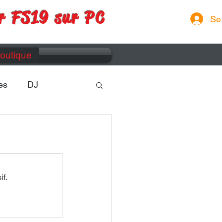
r FS19 sur PC
Se
outique
es
DJ
if.