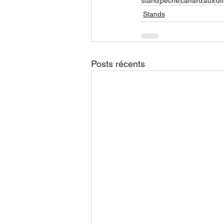
stand
peche
canard
aux
di
Stands
Posts récents