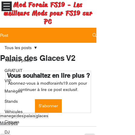
Mod Forain FS19 - Les
meilleurs Mods pour FS19 sur
PC
Post
Tous les posts
Palais des Glaces V2
Tous les posts
GRATUIT
Vous souhaitez en lire plus ?
VIP
Abonnez-vous à modforainfs19.com pour 
continuer à lire ce post exclusif.
Manèges
Stands
S'abonner
Véhicules
manege
des
palais
glaces
Cirques
Manèges
DJ