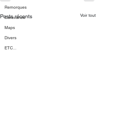
Remorques
Voir tout
Posts récents
Caravanes
Maps
Divers
ETC...