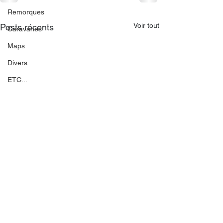
Remorques
Voir tout
Posts récents
Caravanes
Maps
Divers
ETC...