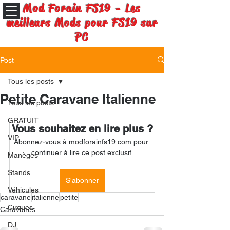
Mod Forain FS19 - Les
meilleurs Mods pour FS19 sur
PC
Post
Tous les posts
Petite Caravane Italienne
Tous les posts
GRATUIT
Vous souhaitez en lire plus ?
VIP
Abonnez-vous à modforainfs19.com pour 
continuer à lire ce post exclusif.
Manèges
Stands
S'abonner
Véhicules
caravane
italienne
petite
Cirques
Caravanes
DJ