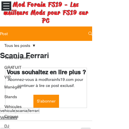
Mod Forain FS19 - Les
meilleurs Mods pour FS19 sur
PC
Post
Tous les posts
Scania Ferrari
Tous les posts
GRATUIT
Vous souhaitez en lire plus ?
VIP
Abonnez-vous à modforainfs19.com pour 
continuer à lire ce post exclusif.
Manèges
Stands
S'abonner
Véhicules
vehicule
scania
ferrari
Cirques
Véhicules
DJ