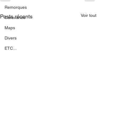
Remorques
Voir tout
Posts récents
Caravanes
Maps
Divers
ETC...