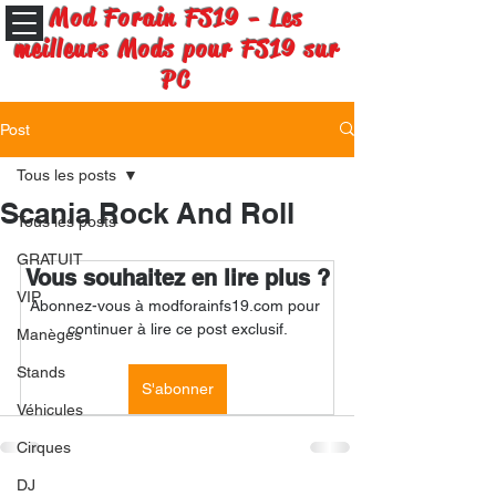
Mod Forain FS19 - Les
meilleurs Mods pour FS19 sur
PC
Post
Tous les posts
Scania Rock And Roll
Tous les posts
GRATUIT
Vous souhaitez en lire plus ?
VIP
Abonnez-vous à modforainfs19.com pour 
continuer à lire ce post exclusif.
Manèges
Stands
S'abonner
Véhicules
Cirques
DJ