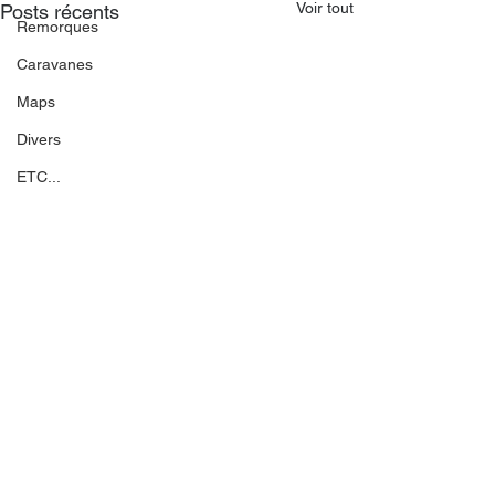
Voir tout
Posts récents
Remorques
Caravanes
Maps
Divers
ETC...
© 2022 par Mod Forain -
modforain-fs@hotmail.com
Safari