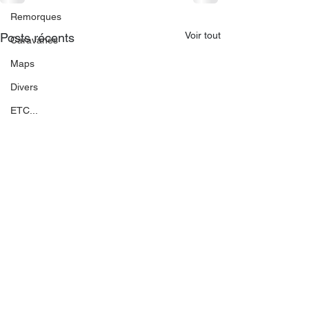
Remorques
Voir tout
Posts récents
Caravanes
Maps
Divers
ETC...