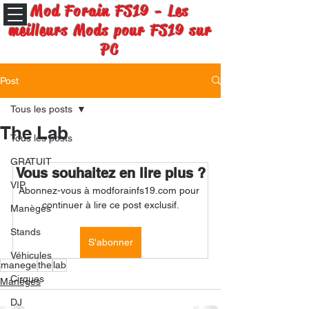
Mod Forain FS19 - Les
meilleurs Mods pour FS19 sur
PC
Post
Tous les posts
The Lab
Tous les posts
GRATUIT
Vous souhaitez en lire plus ?
VIP
Abonnez-vous à modforainfs19.com pour 
continuer à lire ce post exclusif.
Manèges
Stands
S'abonner
Véhicules
manege
the
lab
Cirques
Manèges
DJ