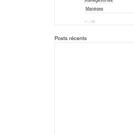
manege
vortex
Manèges
Posts récents