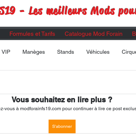
S19 - Les meilleurs Mods pou
Formules et Tarifs
Catalogue Mod Forain
B
VIP
Manèges
Stands
Véhicules
Cirqu
Maps
Divers
ETC...
Vous souhaitez en lire plus ?
-vous à modforainfs19.com pour continuer à lire ce post exclus
S'abonner