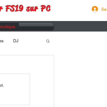
r FS19 sur PC
Se
outique
es
DJ
if.