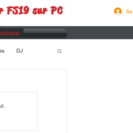
r FS19 sur PC
Se
outique
es
DJ
if.