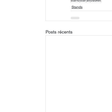
stand
star
all
basket
Stands
Posts récents