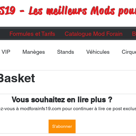
S19 - Les meilleurs Mods pou
Formules et Tarifs
Catalogue Mod Forain
B
VIP
Manèges
Stands
Véhicules
Cirqu
 Basket
Maps
Divers
ETC...
Vous souhaitez en lire plus ?
-vous à modforainfs19.com pour continuer à lire ce post exclus
S'abonner