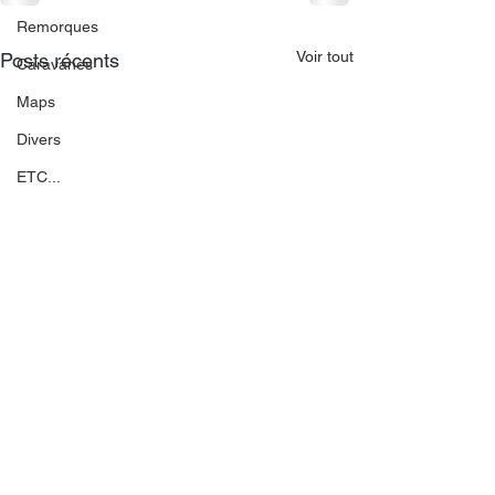
Remorques
Voir tout
Posts récents
Caravanes
Maps
Divers
ETC...