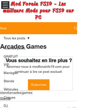
Mod Forain FS19 - Les
meilleurs Mods pour FS19 sur
PC
Post
Tous les posts
Arcades Games
Tous les posts
GRATUIT
Vous souhaitez en lire plus ?
VIP
Abonnez-vous à modforainfs19.com pour 
continuer à lire ce post exclusif.
Manèges
Stands
S'abonner
Véhicules
stand
arcades
games
Cirques
Stands
DJ