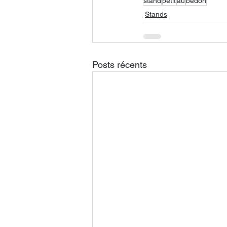
stand
petit
au
bedon
Stands
Posts récents