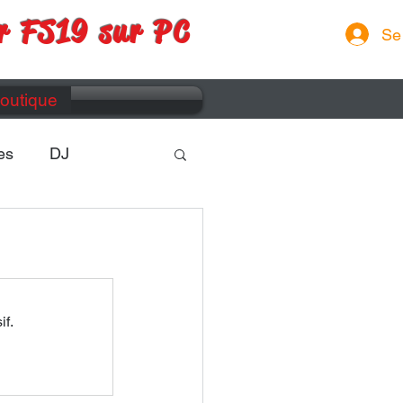
r FS19 sur PC
Se
outique
es
DJ
if.