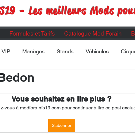
S19 - Les meilleurs Mods pou
Formules et Tarifs
Catalogue Mod Forain
B
VIP
Manèges
Stands
Véhicules
Cirqu
 Bedon
Maps
Divers
ETC...
Vous souhaitez en lire plus ?
-vous à modforainfs19.com pour continuer à lire ce post exclus
S'abonner