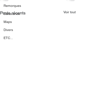
Remorques
Voir tout
Posts récents
Caravanes
Maps
Divers
ETC...