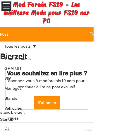
Mod Forain FS19 - Les
meilleurs Mods pour FS19 sur
PC
Post
Tous les posts
Bierzelt
Tous les posts
GRATUIT
Vous souhaitez en lire plus ?
VIP
Abonnez-vous à modforainfs19.com pour 
continuer à lire ce post exclusif.
Manèges
Stands
S'abonner
Véhicules
stand
bierzelt
Cirques
Stands
DJ