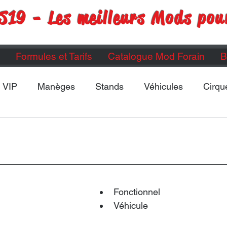
S19 - Les meilleurs Mods pou
Formules et Tarifs
Catalogue Mod Forain
B
VIP
Manèges
Stands
Véhicules
Cirqu
Maps
Divers
ETC...
Fonctionnel
Véhicule