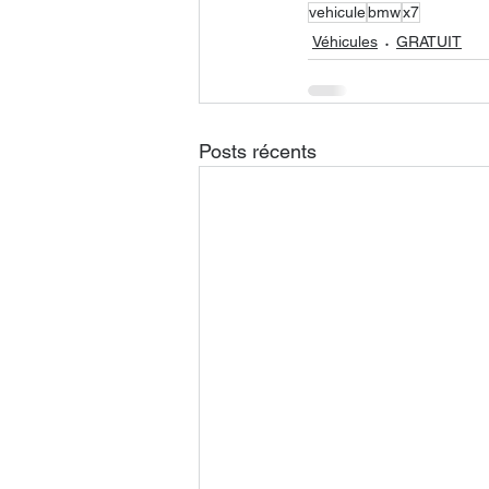
vehicule
bmw
x7
Véhicules
GRATUIT
Posts récents