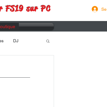
r FS19 sur PC
Se
outique
es
DJ