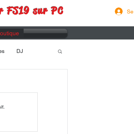
r FS19 sur PC
Se
outique
es
DJ
if.