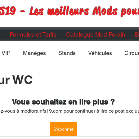
S19 - Les meilleurs Mods pou
Formules et Tarifs
Catalogue Mod Forain
B
VIP
Manèges
Stands
Véhicules
Cirqu
ur WC
Maps
Divers
ETC...
Vous souhaitez en lire plus ?
-vous à modforainfs19.com pour continuer à lire ce post exclus
S'abonner