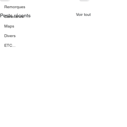
Remorques
Voir tout
Posts récents
Caravanes
Maps
Divers
ETC...