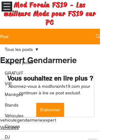
Mod Forain FS19 - Les
meilleurs Mods pour FS19 sur
PC
Post
Tous les posts
Expert Gendarmerie
Tous les posts
GRATUIT
Vous souhaitez en lire plus ?
VIP
Abonnez-vous à modforainfs19.com pour 
continuer à lire ce post exclusif.
Manèges
Stands
S'abonner
Véhicules
vehicule
gendarmerie
expert
Cirques
Véhicules
DJ