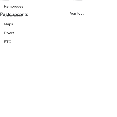
Remorques
Voir tout
Posts récents
Caravanes
Maps
Divers
ETC...