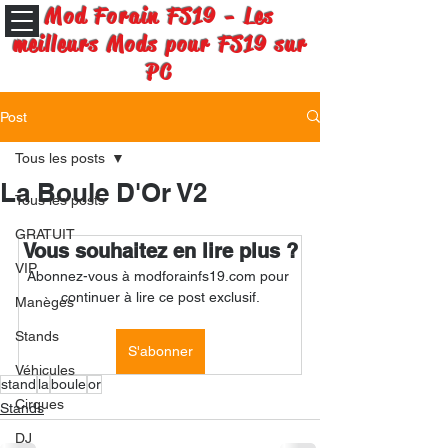
Mod Forain FS19 - Les
meilleurs Mods pour FS19 sur
PC
Post
Tous les posts
La Boule D'Or V2
Tous les posts
GRATUIT
Vous souhaitez en lire plus ?
VIP
Abonnez-vous à modforainfs19.com pour 
continuer à lire ce post exclusif.
Manèges
Stands
S'abonner
Véhicules
stand
la
boule
or
Cirques
Stands
DJ