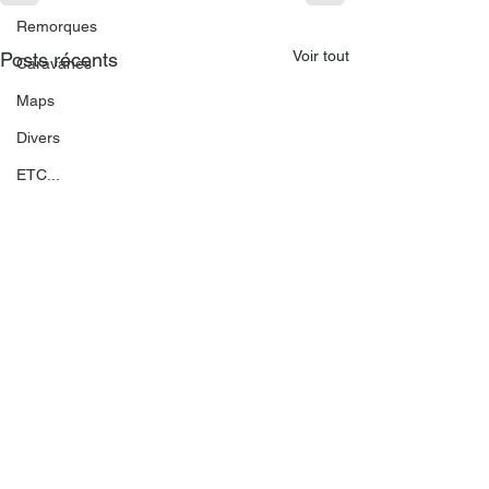
Remorques
Voir tout
Posts récents
Caravanes
Maps
Divers
ETC...