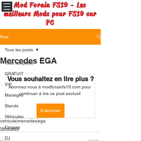
Mod Forain FS19 - Les
meilleurs Mods pour FS19 sur
PC
Post
Tous les posts
Mercedes EGA
Tous les posts
GRATUIT
Vous souhaitez en lire plus ?
VIP
Abonnez-vous à modforainfs19.com pour 
continuer à lire ce post exclusif.
Manèges
Stands
S'abonner
Véhicules
vehicule
mercedes
ega
Cirques
Véhicules
DJ