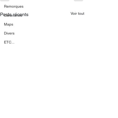
Remorques
Voir tout
Posts récents
Caravanes
Maps
Divers
ETC...