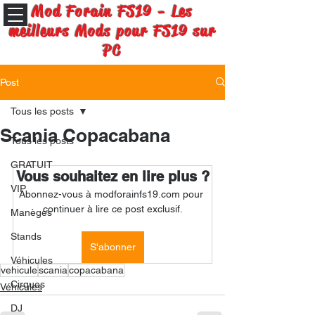
Mod Forain FS19 - Les
meilleurs Mods pour FS19 sur
PC
Post
Tous les posts
Scania Copacabana
Tous les posts
GRATUIT
Vous souhaitez en lire plus ?
VIP
Abonnez-vous à modforainfs19.com pour 
continuer à lire ce post exclusif.
Manèges
Stands
S'abonner
Véhicules
vehicule
scania
copacabana
Cirques
Véhicules
DJ