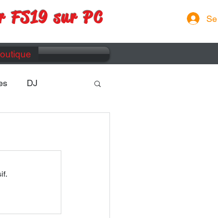
r FS19 sur PC
Se
outique
es
DJ
if.