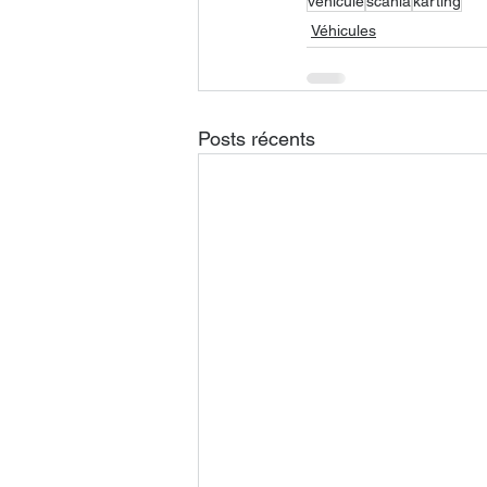
vehicule
scania
karting
Véhicules
Posts récents