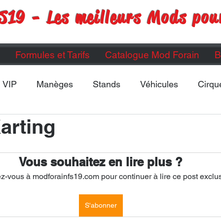
S19 - Les meilleurs Mods pou
Formules et Tarifs
Catalogue Mod Forain
B
VIP
Manèges
Stands
Véhicules
Cirqu
arting
Maps
Divers
ETC...
Vous souhaitez en lire plus ?
-vous à modforainfs19.com pour continuer à lire ce post exclus
S'abonner