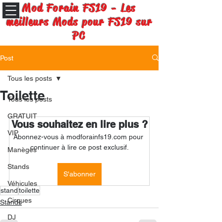
Mod Forain FS19 - Les
meilleurs Mods pour FS19 sur
PC
Post
Tous les posts
Toilette
Tous les posts
GRATUIT
Vous souhaitez en lire plus ?
VIP
Abonnez-vous à modforainfs19.com pour 
continuer à lire ce post exclusif.
Manèges
Stands
S'abonner
Véhicules
stand
toilette
Cirques
Stands
DJ