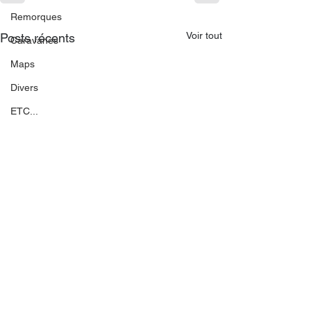
Remorques
Voir tout
Posts récents
Caravanes
Maps
Divers
ETC...